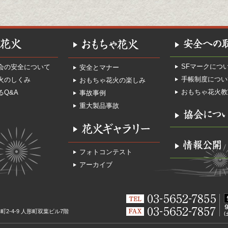
SFマークにつ
会の安全について
安全とマナー
手帳制度につい
火のしくみ
おもちゃ花火の楽しみ
おもちゃ花火教
るQ&A
事故事例
重大製品事故
フォトコンテスト
アーカイブ
2-4-9 人形町双葉ビル7階