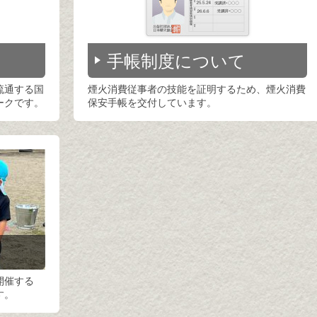
手帳制度について
流通する国
煙火消費従事者の技能を証明するため、煙火消費
ークです。
保安手帳を交付しています。
開催する
す。