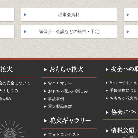
理事会資料
講習会・会議などの報告・予定
SFマークにつ
会の安全について
安全とマナー
手帳制度につい
火のしくみ
おもちゃ花火の楽しみ
おもちゃ花火教
るQ&A
事故事例
重大製品事故
フォトコンテスト